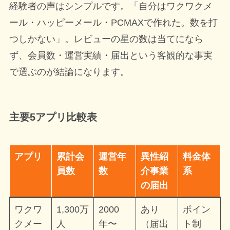
経験者の声はシンプルです。「自分はワクワクメ
ール・ハッピーメール・PCMAXで作れた。数を打
つしかない」。レビューの星の数は当てになら
ず、会員数・運営実績・届出という客観的な事実
で選ぶのが結論になります。
主要5アプリ比較表
アプリ
累計会
運営年
異性紹
料金体
員数
数
介事業
系
の届出
ワクワ
1,300万
2000
あり
ポイン
クメー
人
年〜
（届出
ト制